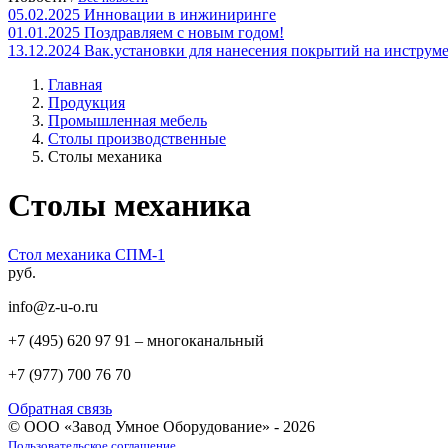
05.02.2025
Инновации в инжиниринге
01.01.2025
Поздравляем с новым годом!
13.12.2024
Вак.установки для нанесения покрытий на инструм
Главная
Продукция
Промышленная мебель
Столы производственные
Столы механика
Столы механика
Стол механика СПМ-1
руб.
info@z-u-o.ru
+7 (495) 620 97 91 – многоканальный
+7 (977) 700 76 70
Обратная связь
© ООО «Завод Умное Оборудование» - 2026
Пользовательское соглашение